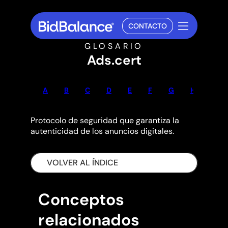
CONTACTO
GLOSARIO
Ads.cert
A
B
C
D
E
F
G
H
I
Protocolo de seguridad que garantiza la
autenticidad de los anuncios digitales.
VOLVER AL ÍNDICE
Conceptos
relacionados